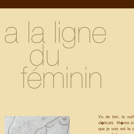
Vu de loin, la sur
d�licats. M�me si s
que je vois est le 