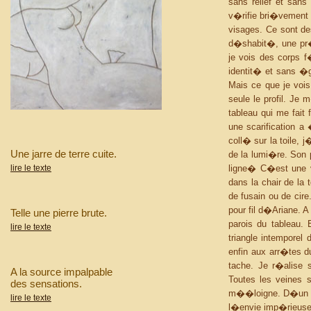
sans relief et sans
v�rifie bri�vement 
visages. Ce sont de
d�shabit�, une pr�s
je vois des corps
identit� et sans �g
Mais ce que je vois
seule le profil. J
tableau qui me fait 
une scarification 
coll� sur la toile, 
Une jarre de terre cuite.
de la lumi�re. Son 
lire le texte
ligne� C�est une v
dans la chair de l
de fusain ou de cire
pour fil d�Ariane. 
Telle une pierre brute.
parois du tableau.
lire le texte
triangle intemporel
enfin aux arr�tes d
tache. Je r�alise s
A la source impalpable
Toutes les veines 
des sensations.
m��loigne. D�un oe
lire le texte
l�envie imp�rieuse 